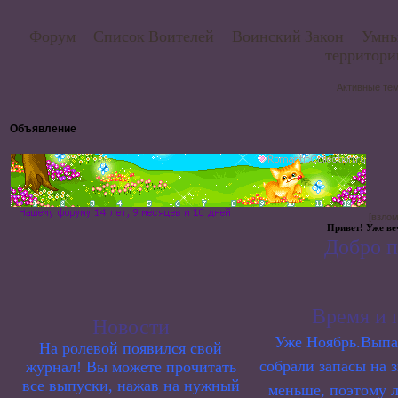
Форум
Список Воителей
Воинский Закон
Умны
территор
Активные те
Объявление
[взло
Привет! Уже веч
Добро по
Время и 
Новости
Уже Ноябрь.Выпа
На ролевой появился свой
собрали запасы на 
журнал! Вы можете прочитать
все выпуски, нажав на нужный
меньше, поэтому л