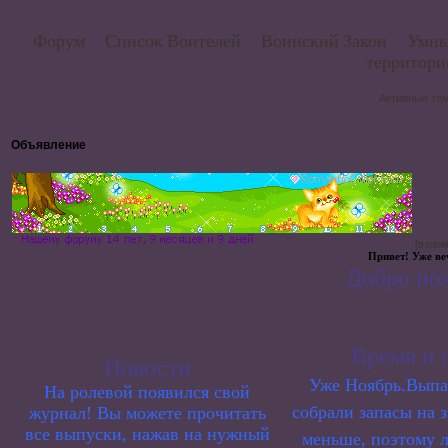
Форум
Список Воителей
Воинский Закон
Умны
территор
Активные те
Объявление
[взло
Привет! Уже веч
Добро пожа
Время и 
Новости
Уже Ноябрь.Выпа
На ролевой появился свой
собрали запасы на 
журнал! Вы можете прочитать
все выпуски, нажав на нужный
меньше, поэтому л