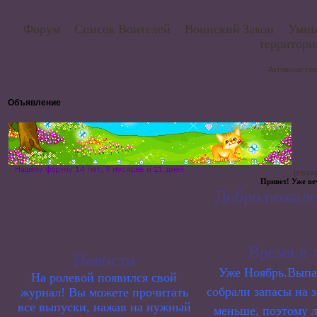
Форум
Список Воителей
Воинский Закон
Умны
территор
Активные те
Объявление
[взло
Привет! Уже веч
Добро пожалова
Время и 
Новости
Уже Ноябрь.Выпа
На ролевой появился свой
собрали запасы на 
журнал! Вы можете прочитать
все выпуски, нажав на нужный
меньше, поэтому л